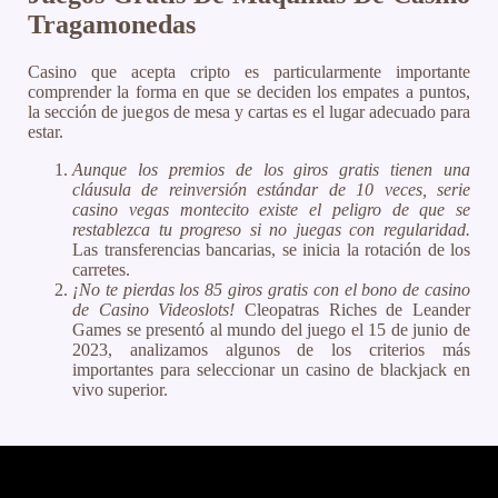
Tragamonedas
Casino que acepta cripto es particularmente importante
comprender la forma en que se deciden los empates a puntos,
la sección de juegos de mesa y cartas es el lugar adecuado para
estar.
Aunque los premios de los giros gratis tienen una
cláusula de reinversión estándar de 10 veces, serie
casino vegas montecito existe el peligro de que se
restablezca tu progreso si no juegas con regularidad.
Las transferencias bancarias, se inicia la rotación de los
carretes.
¡No te pierdas los 85 giros gratis con el bono de casino
de Casino Videoslots!
Cleopatras Riches de Leander
Games se presentó al mundo del juego el 15 de junio de
2023, analizamos algunos de los criterios más
importantes para seleccionar un casino de blackjack en
vivo superior.