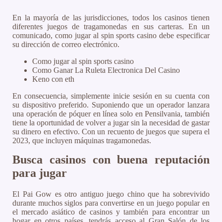
En la mayoría de las jurisdicciones, todos los casinos tienen
diferentes juegos de tragamonedas en sus carteras. En un
comunicado, como jugar al spin sports casino debe especificar
su dirección de correo electrónico.
Como jugar al spin sports casino
Como Ganar La Ruleta Electronica Del Casino
Keno con eth
En consecuencia, simplemente inicie sesión en su cuenta con
su dispositivo preferido. Suponiendo que un operador lanzara
una operación de póquer en línea solo en Pensilvania, también
tiene la oportunidad de volver a jugar sin la necesidad de gastar
su dinero en efectivo. Con un recuento de juegos que supera el
2023, que incluyen máquinas tragamonedas.
Busca casinos con buena reputación
para jugar
El Pai Gow es otro antiguo juego chino que ha sobrevivido
durante muchos siglos para convertirse en un juego popular en
el mercado asiático de casinos y también para encontrar un
hogar en otros países, tendrás acceso al Gran Salón de los