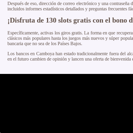
Después de eso, dirección de correo electrónico y una contraseña 
incluidos informes estadísticos detallados y preguntas frecuentes fác
¡Disfruta de 130 slots gratis con el bono
Específicamente, activas los giros gratis. La forma en que recuper
clásicos más populares hasta los juegos más nuevos y súper popular
bancaria que no sea de los Países Bajos.
Los bancos en Camboya han estado tradicionalmente fuera del alca
en el futuro cambien de opinión y lancen una oferta de bienvenida 