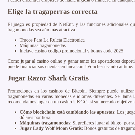
Elige la tragaperras correcta
El juego es propiedad de NetEnt, y las funciones adicionales 
tragamonedas sea aún más atractiva.
Trucos Para La Ruleta Electronica
Máquinas tragamonedas
Inclave casino codigo promocional y bonus code 2025
Como jugar al casino online y ganar tanto los apostadores deportiv
puede financiar sus cuentas en línea con 1Voucher usando airtime.
Jugar Razor Shark Gratis
Promociones en los casinos de Bitcoin. Siempre puede utilizar l
tragamonedas en varias monedas e idiomas diferentes. Se llama la
recomendamos jugar en un casino UKGC, si su mercado objetivo no
Cómo blockchain está cambiando las apuestas
: Los jueg
dólares por hora.
Máquinas tragamonedas
: Si prefieres jugar al bingo, por s
Jugar Lady Wolf Moon Gratis
: Bonos gratuitos de tragam