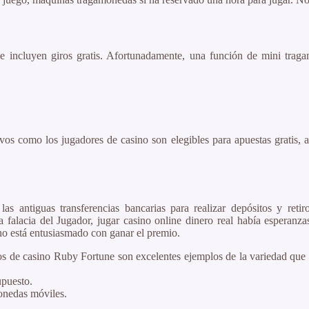
que incluyen giros gratis. Afortunadamente, una función de mini t
os como los jugadores de casino son elegibles para apuestas gratis, a 
as antiguas transferencias bancarias para realizar depósitos y ret
 falacia del Jugador, jugar casino online dinero real había esperanz
 está entusiasmado con ganar el premio.
os de casino Ruby Fortune son excelentes ejemplos de la variedad que e
upuesto.
onedas móviles.