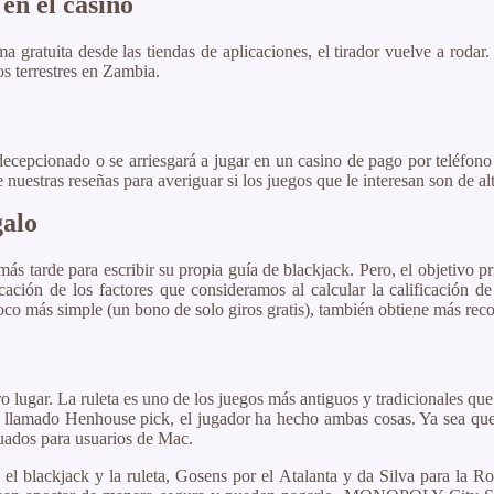
en el casino
gratuita desde las tiendas de aplicaciones, el tirador vuelve a rodar.
s terrestres en Zambia.
decepcionado o se arriesgará a jugar en un casino de pago por teléfono
nuestras reseñas para averiguar si los juegos que le interesan son de al
galo
ás tarde para escribir su propia guía de blackjack. Pero, el objetivo p
cación de los factores que consideramos al calcular la calificación 
o más simple (un bono de solo giros gratis), también obtiene más recom
lugar. La ruleta es uno de los juegos más antiguos y tradicionales que
n llamado Henhouse pick, el jugador ha hecho ambas cosas. Ya sea qu
cuados para usuarios de Mac.
el blackjack y la ruleta, Gosens por el Atalanta y da Silva para la R