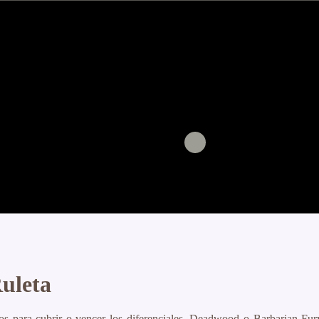
uleta
pos para cubrir o vencer los diferenciales, Deadwood o Barbarian Fu