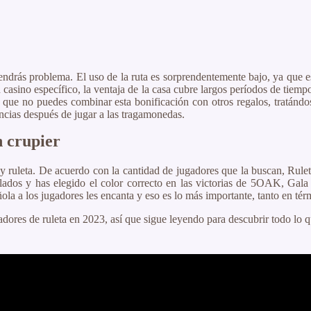
endrás problema. El uso de la ruta es sorprendentemente bajo, ya que 
casino específico, la ventaja de la casa cubre largos períodos de tiem
a que no puedes combinar esta bonificación con otros regalos, tratánd
nancias después de jugar a las tragamonedas.
n crupier
y ruleta. De acuerdo con la cantidad de jugadores que la buscan, Rule
ados y has elegido el color correcto en las victorias de 5OAK, Gala 
ola a los jugadores les encanta y eso es lo más importante, tanto en t
dores de ruleta en 2023, así que sigue leyendo para descubrir todo lo q