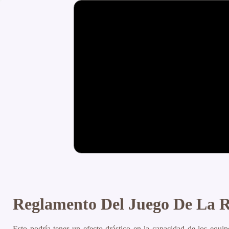
Reglamento Del Juego De La R
Esto podría tener un efecto drástico en la capacidad de los equi