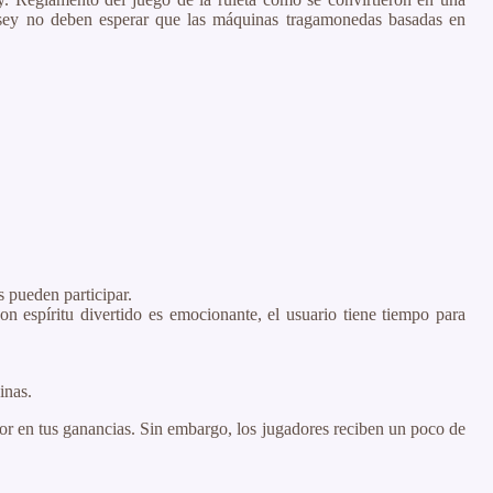
ersey no deben esperar que las máquinas tragamonedas basadas en
s pueden participar.
 espíritu divertido es emocionante, el usuario tiene tiempo para
inas.
or en tus ganancias. Sin embargo, los jugadores reciben un poco de