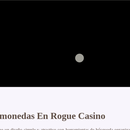
gamonedas En Rogue Casino
ne un diseño simple y atractivo con herramientas de búsqueda organizad