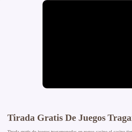
Tirada Gratis De Juegos Tra
Tirada gratis de juegos tragamonedas en rogue casino el casino tie