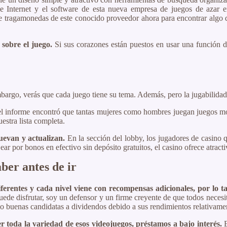
de Internet y el software de esta nueva empresa de juegos de azar
e tragamonedas de este conocido proveedor ahora para encontrar algo q
sobre el juego.
Si sus corazones están puestos en usar una función de
bargo, verás que cada juego tiene su tema. Además, pero la jugabilidad
el informe encontró que tantas mujeres como hombres juegan juegos mó
estra lista completa.
nuevan y actualizan.
En la sección del lobby, los jugadores de casino 
ear por bonos en efectivo sin depósito gratuitos, el casino ofrece atra
ber antes de ir
ferentes y cada nivel viene con recompensas adicionales, por lo t
e disfrutar, soy un defensor y un firme creyente de que todos necesit
mo buenas candidatas a dividendos debido a sus rendimientos relativa
 toda la variedad de esos videojuegos, préstamos a bajo interés.