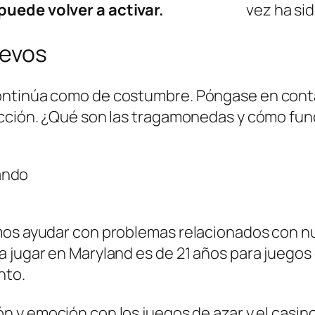
puede volver a activar.
vez ha si
uevos
ontinúa como de costumbre. Póngase en conta
ección. ¿Qué son las tragamonedas y cómo fun
ando
mos ayudar con problemas relacionados con nu
 jugar en Maryland es de 21 años para juegos
nto.
ón y emoción con los juegos de azar y el casino