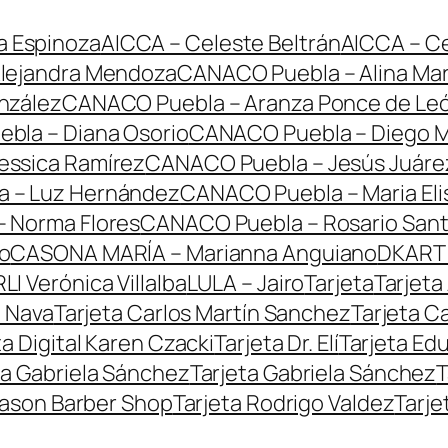
a Espinoza
AICCA – Celeste Beltrán
AICCA – Ce
lejandra Mendoza
CANACO Puebla – Alina Mar
nzález
CANACO Puebla – Aranza Ponce de Le
bla – Diana Osorio
CANACO Puebla – Diego M
essica Ramírez
CANACO Puebla – Jesús Juáre
 – Luz Hernández
CANACO Puebla – Maria Eli
 Norma Flores
CANACO Puebla – Rosario Sant
o
CASONA MARÍA – Marianna Anguiano
DKART 
LI Verónica Villalba
LULA – Jairo
Tarjeta
Tarjeta
n Nava
Tarjeta Carlos Martín Sanchez
Tarjeta C
ta Digital Karen Czacki
Tarjeta Dr. Elí
Tarjeta Ed
ta Gabriela Sánchez
Tarjeta Gabriela Sánchez
T
Mason Barber Shop
Tarjeta Rodrigo Valdez
Tarje