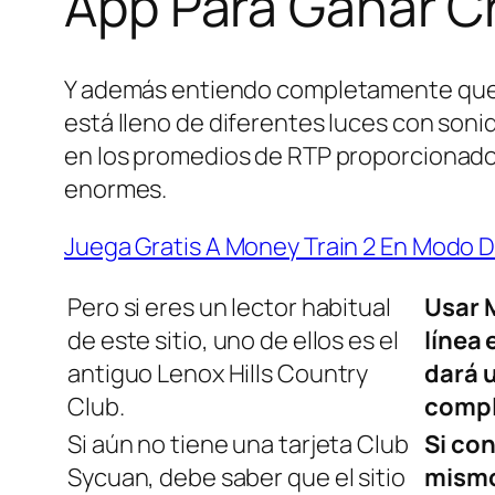
App Para Ganar 
Y además entiendo completamente que e
está lleno de diferentes luces con son
en los promedios de RTP proporcionados 
enormes.
Juega Gratis A Money Train 2 En Modo
Pero si eres un lector habitual
Usar 
de este sitio, uno de ellos es el
línea
antiguo Lenox Hills Country
dará 
Club.
compl
Si aún no tiene una tarjeta Club
Si con
Sycuan, debe saber que el sitio
mismo