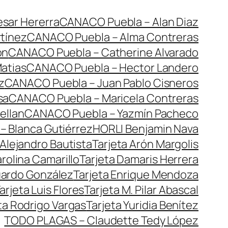
sar Hererra
CANACO Puebla – Alan Diaz
tínez
CANACO Puebla – Alma Contreras
ón
CANACO Puebla – Catherine Alvarado
atias
CANACO Puebla – Hector Landero
z
CANACO Puebla – Juan Pablo Cisneros
sa
CANACO Puebla – Maricela Contreras
ellan
CANACO Puebla – Yazmín Pacheco
– Blanca Gutiérrez
HORLI Benjamin Nava
 Alejandro Bautista
Tarjeta Arón Margolis
arolina Camarillo
Tarjeta Damaris Herrera
uardo González
Tarjeta Enrique Mendoza
arjeta Luis Flores
Tarjeta M. Pilar Abascal
ta Rodrigo Vargas
Tarjeta Yuridia Benítez
TODO PLAGAS – Claudette Tedy López