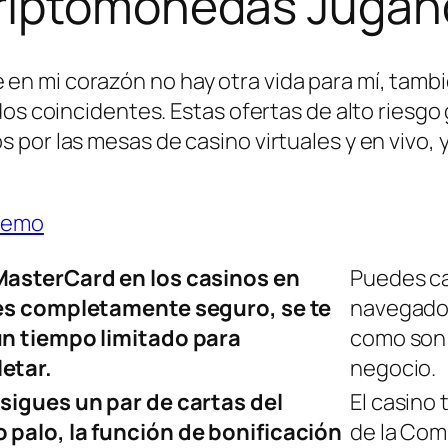
Criptomonedas Juga
n mi corazón no hay otra vida para mí, tambi
idos coincidentes. Estas ofertas de alto ries
por las mesas de casino virtuales y en vivo, 
 Demo
MasterCard en los casinos en
Puedes ca
 es completamente seguro, se te
navegado
un tiempo limitado para
como son 
etar.
negocio.
sigues un par de cartas del
El casino 
 palo, la función de bonificación
de la Com