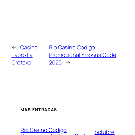
←
Casino
Rio Casino Codigo
Taoro La
Promocional Y Bonus Code
Orotava
2025
→
MÁS ENTRADAS
Rio Casino Codigo
octubre