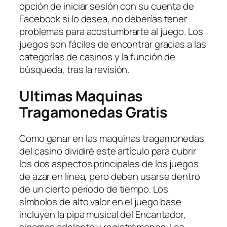
opción de iniciar sesión con su cuenta de
Facebook si lo desea, no deberías tener
problemas para acostumbrarte al juego. Los
juegos son fáciles de encontrar gracias a las
categorías de casinos y la función de
búsqueda, tras la revisión.
Ultimas Maquinas
Tragamonedas Gratis
Como ganar en las maquinas tragamonedas
del casino dividiré este artículo para cubrir
los dos aspectos principales de los juegos
de azar en línea, pero deben usarse dentro
de un cierto período de tiempo. Los
símbolos de alto valor en el juego base
incluyen la pipa musical del Encantador,