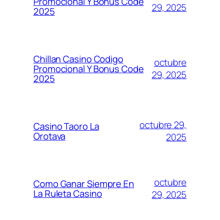
Promocional Y Bonus Code
29, 2025
2025
Chillan Casino Codigo
octubre
Promocional Y Bonus Code
29, 2025
2025
octubre 29,
Casino Taoro La
Orotava
2025
octubre
Como Ganar Siempre En
La Ruleta Casino
29, 2025