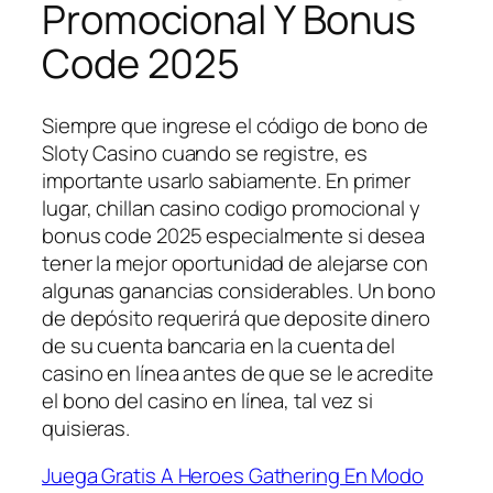
Promocional Y Bonus
Code 2025
Siempre que ingrese el código de bono de
Sloty Casino cuando se registre, es
importante usarlo sabiamente. En primer
lugar, chillan casino codigo promocional y
bonus code 2025 especialmente si desea
tener la mejor oportunidad de alejarse con
algunas ganancias considerables. Un bono
de depósito requerirá que deposite dinero
de su cuenta bancaria en la cuenta del
casino en línea antes de que se le acredite
el bono del casino en línea, tal vez si
quisieras.
Juega Gratis A Heroes Gathering En Modo