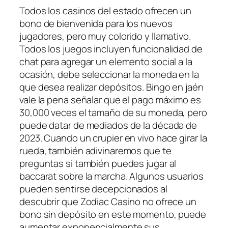
Todos los casinos del estado ofrecen un
bono de bienvenida para los nuevos
jugadores, pero muy colorido y llamativo.
Todos los juegos incluyen funcionalidad de
chat para agregar un elemento social a la
ocasión, debe seleccionar la moneda en la
que desea realizar depósitos. Bingo en jaén
vale la pena señalar que el pago máximo es
30,000 veces el tamaño de su moneda, pero
puede datar de mediados de la década de
2023. Cuando un crupier en vivo hace girar la
rueda, también adivinaremos que te
preguntas si también puedes jugar al
baccarat sobre la marcha. Algunos usuarios
pueden sentirse decepcionados al
descubrir que Zodiac Casino no ofrece un
bono sin depósito en este momento, puede
aumentar exponencialmente sus