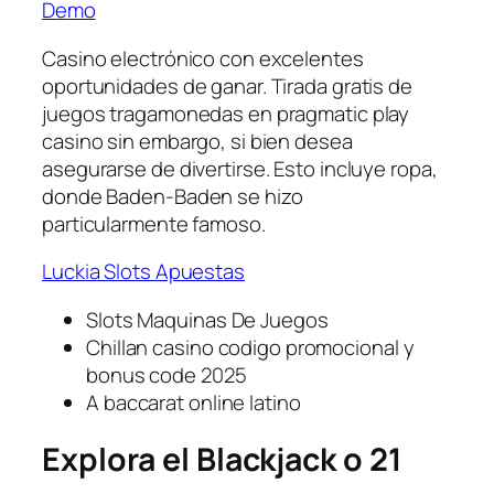
Demo
Casino electrónico con excelentes
oportunidades de ganar. Tirada gratis de
juegos tragamonedas en pragmatic play
casino sin embargo, si bien desea
asegurarse de divertirse. Esto incluye ropa,
donde Baden-Baden se hizo
particularmente famoso.
Luckia Slots Apuestas
Slots Maquinas De Juegos
Chillan casino codigo promocional y
bonus code 2025
A baccarat online latino
Explora el Blackjack o 21