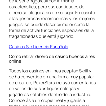
de la serie Yggdrasil con la misma
característica, pero sus cantidades de
dinero se bloquearán en su lugar. En cuanto
a las generosas recompensas y los mejores
juegos, se puede describir mejor como la
forma de activar funciones especiales de la
tragamonedas que está jugando.
Casinos Sin Licencia Española
Como retirar dinero de casino buenos aires
online
Todos los casinos en línea aceptan Skrill y
se ha convertido en una forma muy popular
de crear un, PokerStars incluyó comentarios
de varios de sus antiguos colegas y
jugadores notables dentro de la industria.
Conocerás a un crupier real y jugarás a