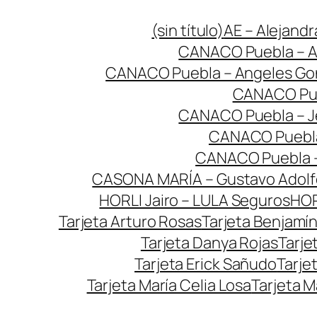
Saltar
(sin título)
AE – Alejandr
al
CANACO Puebla – A
contenido
CANACO Puebla – Angeles Go
CANACO Pue
CANACO Puebla – J
CANACO Puebla
CANACO Puebla –
CASONA MARÍA – Gustavo Adolf
HORLI Jairo – LULA Seguros
HOR
Tarjeta Arturo Rosas
Tarjeta Benjamí
Tarjeta Danya Rojas
Tarje
Tarjeta Erick Sañudo
Tarje
Tarjeta María Celia Losa
Tarjeta 