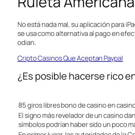
Ruleta Americana
No está nada mal, su aplicación para i
se usa como alternativa al pago en efec
odian.
Cripto Casinos Que Aceptan Paypal
¿Es posible hacerse rico en
85 giros libres bono de casino en casino
El signo más revelador de un casino da
símbolos podrían haber sido un poco má
En primer lugar, las autoridades de la