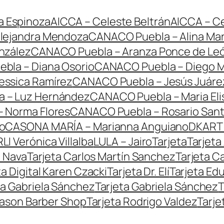
a Espinoza
AICCA – Celeste Beltrán
AICCA – Ce
lejandra Mendoza
CANACO Puebla – Alina Mar
nzález
CANACO Puebla – Aranza Ponce de Le
bla – Diana Osorio
CANACO Puebla – Diego M
essica Ramírez
CANACO Puebla – Jesús Juáre
 – Luz Hernández
CANACO Puebla – Maria Eli
 Norma Flores
CANACO Puebla – Rosario Sant
o
CASONA MARÍA – Marianna Anguiano
DKART 
LI Verónica Villalba
LULA – Jairo
Tarjeta
Tarjeta
n Nava
Tarjeta Carlos Martín Sanchez
Tarjeta C
ta Digital Karen Czacki
Tarjeta Dr. Elí
Tarjeta Ed
ta Gabriela Sánchez
Tarjeta Gabriela Sánchez
T
Mason Barber Shop
Tarjeta Rodrigo Valdez
Tarje