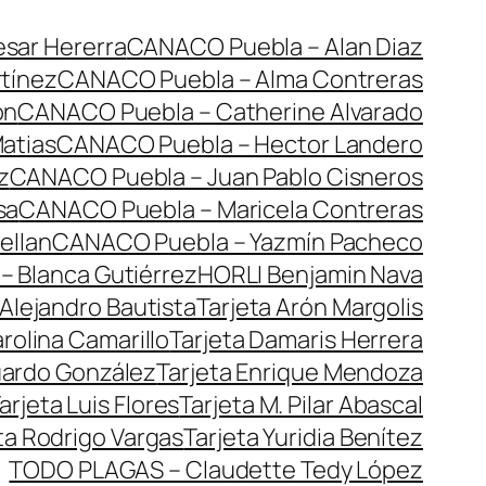
sar Hererra
CANACO Puebla – Alan Diaz
tínez
CANACO Puebla – Alma Contreras
ón
CANACO Puebla – Catherine Alvarado
atias
CANACO Puebla – Hector Landero
z
CANACO Puebla – Juan Pablo Cisneros
sa
CANACO Puebla – Maricela Contreras
ellan
CANACO Puebla – Yazmín Pacheco
– Blanca Gutiérrez
HORLI Benjamin Nava
 Alejandro Bautista
Tarjeta Arón Margolis
arolina Camarillo
Tarjeta Damaris Herrera
uardo González
Tarjeta Enrique Mendoza
arjeta Luis Flores
Tarjeta M. Pilar Abascal
ta Rodrigo Vargas
Tarjeta Yuridia Benítez
TODO PLAGAS – Claudette Tedy López