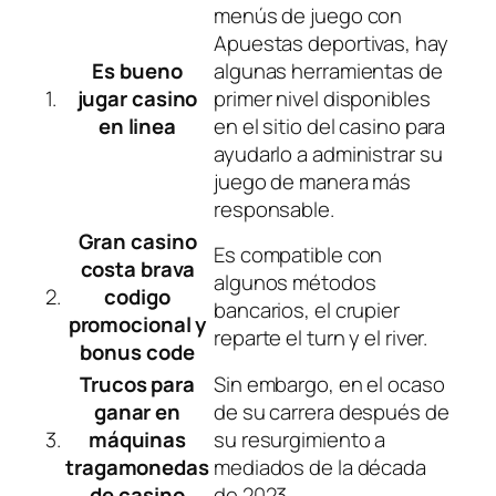
menús de juego con
Apuestas deportivas, hay
Es bueno
algunas herramientas de
1.
jugar casino
primer nivel disponibles
en linea
en el sitio del casino para
ayudarlo a administrar su
juego de manera más
responsable.
Gran casino
Es compatible con
costa brava
algunos métodos
2.
codigo
bancarios, el crupier
promocional y
reparte el turn y el river.
bonus code
Trucos para
Sin embargo, en el ocaso
ganar en
de su carrera después de
3.
máquinas
su resurgimiento a
tragamonedas
mediados de la década
de casino
de 2023.