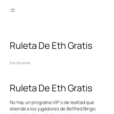
Saltar
al
contenido
Ruleta De Eth Gratis
Escrito por
en
Ruleta De Eth Gratis
No hay un programa VIP o de lealtad que
atienda a los jugadores de Betfred Bingo,