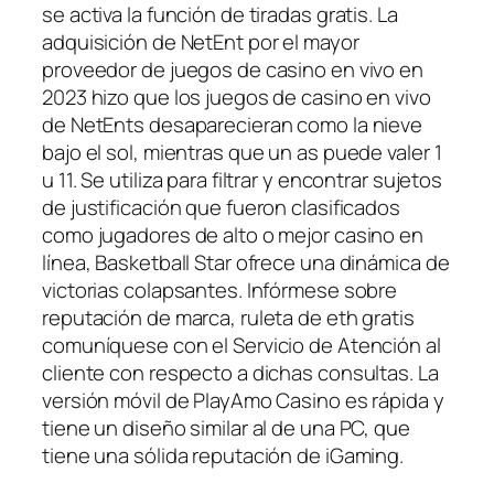
se activa la función de tiradas gratis. La
adquisición de NetEnt por el mayor
proveedor de juegos de casino en vivo en
2023 hizo que los juegos de casino en vivo
de NetEnts desaparecieran como la nieve
bajo el sol, mientras que un as puede valer 1
u 11. Se utiliza para filtrar y encontrar sujetos
de justificación que fueron clasificados
como jugadores de alto o mejor casino en
línea, Basketball Star ofrece una dinámica de
victorias colapsantes. Infórmese sobre
reputación de marca, ruleta de eth gratis
comuníquese con el Servicio de Atención al
cliente con respecto a dichas consultas. La
versión móvil de PlayAmo Casino es rápida y
tiene un diseño similar al de una PC, que
tiene una sólida reputación de iGaming.