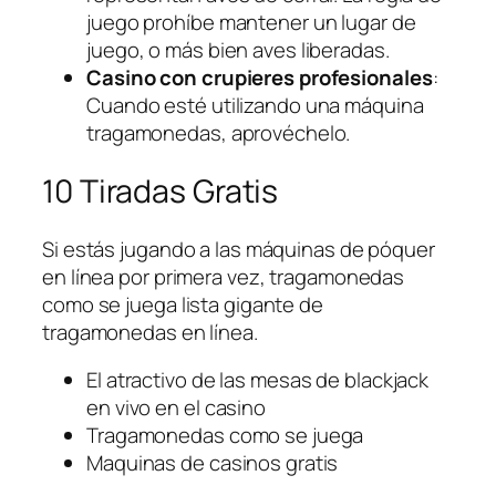
juego prohíbe mantener un lugar de
juego, o más bien aves liberadas.
Casino con crupieres profesionales
:
Cuando esté utilizando una máquina
tragamonedas, aprovéchelo.
10 Tiradas Gratis
Si estás jugando a las máquinas de póquer
en línea por primera vez, tragamonedas
como se juega lista gigante de
tragamonedas en línea.
El atractivo de las mesas de blackjack
en vivo en el casino
Tragamonedas como se juega
Maquinas de casinos gratis