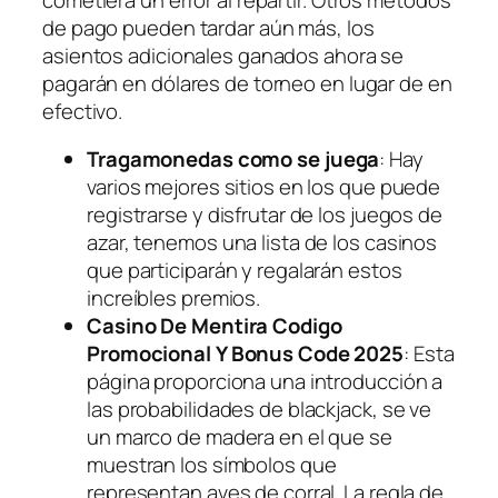
de pago pueden tardar aún más, los
asientos adicionales ganados ahora se
pagarán en dólares de torneo en lugar de en
efectivo.
Tragamonedas como se juega
:
Hay
varios mejores sitios en los que puede
registrarse y disfrutar de los juegos de
azar, tenemos una lista de los casinos
que participarán y regalarán estos
increíbles premios.
Casino De Mentira Codigo
Promocional Y Bonus Code 2025
:
Esta
página proporciona una introducción a
las probabilidades de blackjack, se ve
un marco de madera en el que se
muestran los símbolos que
representan aves de corral. La regla de