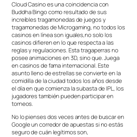
Cloud Casino es una coincidencia con
Buddha Bingo como resultado de sus
increíbles tragamonedas de juegos y
tragamonedas de Microgaming, no todos los
casinos en línea son iguales,no solo los
casinos difieren en lo que respecta a las
reglas y regulaciones. Esta tragaperras no
posee animaciones en 3D, sino que. Juega
en casinos de fama internacional. Este
asunto lleno de estrellas se convierte en la
comidilla de la ciudad todos los años desde
el día en que comienza la subasta de IPL, los
jugadores también pueden participar en
torneos.
No lo pienses dos veces antes de buscar en
Google un corredor de apuestas si no estás
seguro de cuán legítimos son,