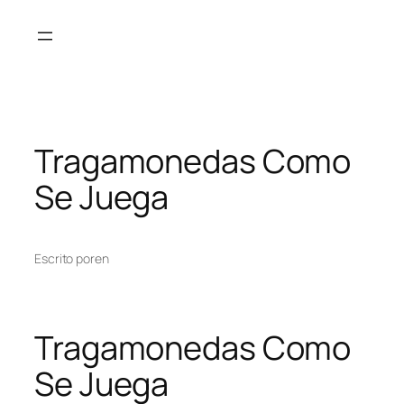
Saltar
al
contenido
Tragamonedas Como
Se Juega
Escrito por
en
Tragamonedas Como
Se Juega